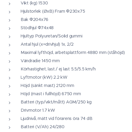
Vikt (kg) 1530
Hjulstorlek (ØxB) Fram Φ230x75
Bak Φ204x76
Stödhjul Φ74x48
Hjultyp Polyuretan/Solid gummi
Antal hjul (x=drivhjul) 1x, 2/2
Maximal lyfthöjd, arbetsplattform 4880 mm (ståhöjd)
Vändradie 1450 mm
Körhastighet, last / ej last 5.5/5.5 km/h
Lyftmotor (kW) 2.2 kW
Höjd (sänkt mast) 2120 mm
Höjd (mast i fullhöjd) 6750 mm
Batteri (typ/vikt/mått) AGM/250 kg
Drivmotor 1.7 kW
Ljudnivå, mätt vid förarens öra 74 dB
Batteri (V/Ah) 24/280