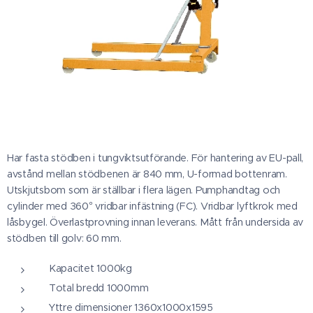
Har fasta stödben i tungviktsutförande. För hantering av EU-pall,
avstånd mellan stödbenen är 840 mm, U-formad bottenram.
Utskjutsbom som är ställbar i flera lägen. Pumphandtag och
cylinder med 360° vridbar infästning (FC). Vridbar lyftkrok med
låsbygel. Överlastprovning innan leverans. Mått från undersida av
stödben till golv: 60 mm.
Kapacitet 1000kg
Total bredd 1000mm
Yttre dimensioner 1360x1000x1595