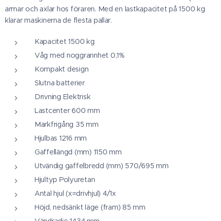
armar och axlar hos föraren. Med en lastkapacitet på 1500 kg
klarar maskinerna de flesta pallar.
Kapacitet 1500 kg
Våg med noggrannhet 0,1%
Kompakt design
Slutna batterier
Drivning Elektrisk
Lastcenter 600 mm
Markfrigång 35 mm
Hjulbas 1216 mm
Gaffellängd (mm) 1150 mm
Utvändig gaffelbredd (mm) 570/695 mm
Hjultyp Polyuretan
Antal hjul (x=drivhjul) 4/1x
Höjd, nedsänkt läge (fram) 85 mm
Vändradie 1434 mm