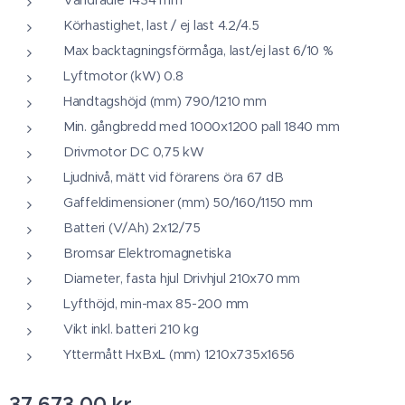
Körhastighet, last / ej last 4.2/4.5
Max backtagningsförmåga, last/ej last 6/10 %
Lyftmotor (kW) 0.8
Handtagshöjd (mm) 790/1210 mm
Min. gångbredd med 1000x1200 pall 1840 mm
Drivmotor DC 0,75 kW
Ljudnivå, mätt vid förarens öra 67 dB
Gaffeldimensioner (mm) 50/160/1150 mm
Batteri (V/Ah) 2x12/75
Bromsar Elektromagnetiska
Diameter, fasta hjul Drivhjul 210x70 mm
Lyfthöjd, min-max 85-200 mm
Vikt inkl. batteri 210 kg
Yttermått HxBxL (mm) 1210x735x1656
37 673,00
kr