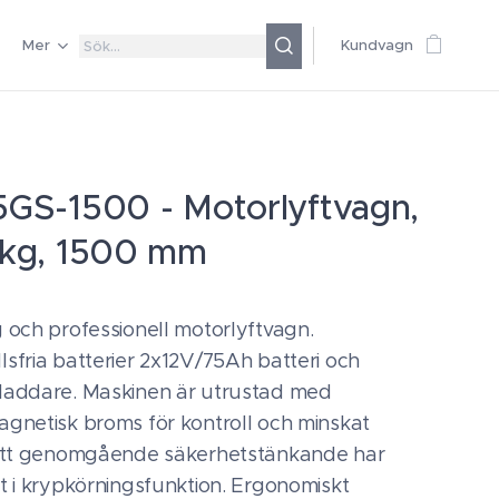
Mer
Kundvagn
5GS-1500 - Motorlyftvagn,
 kg, 1500 mm
 och professionell motorlyftvagn.
sfria batterier 2x12V/75Ah batteri och
laddare. Maskinen är utrustad med
agnetisk broms för kontroll och minskat
 Ett genomgående säkerhetstänkande har
t i krypkörningsfunktion. Ergonomiskt