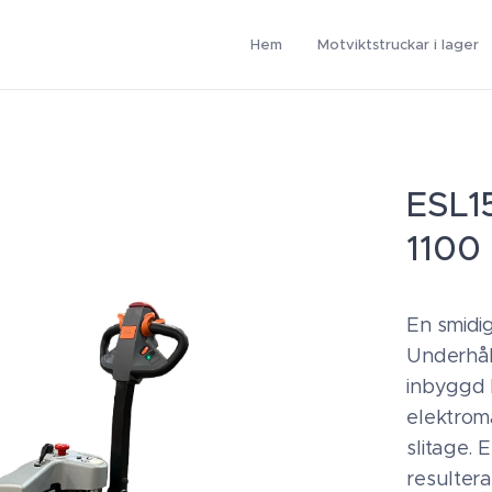
Hem
Motviktstruckar i lager
ESL1
1100
En smidig
Underhåll
inbyggd 
elektrom
slitage.
resultera