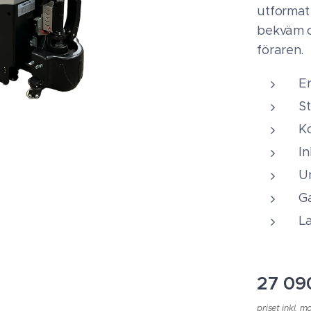
utformat
bekväm o
föraren.
E
St
K
I
Un
G
La
27 09
priset inkl. 