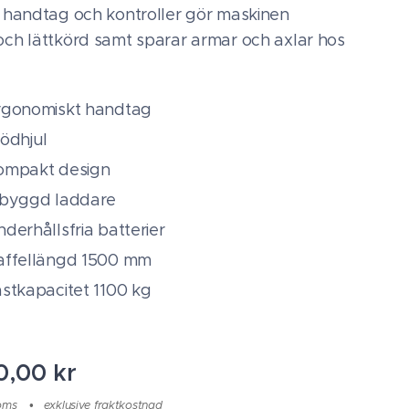
 handtag och kontroller gör maskinen
ch lättkörd samt sparar armar och axlar hos
rgonomiskt handtag
ödhjul
ompakt design
nbyggd laddare
derhållsfria batterier
affellängd 1500 mm
stkapacitet 1100 kg
0,00
kr
moms
exklusive fraktkostnad