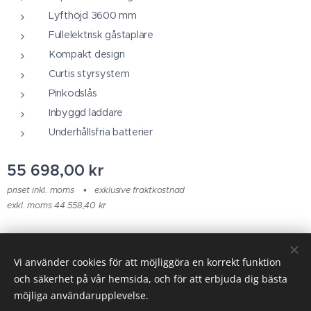
Lyfthöjd 3600 mm
Fullelektrisk gåstaplare
Kompakt design
Curtis styrsystem
Pinkodslås
Inbyggd laddare
Underhållsfria batterier
55 698,00
kr
priset inkl. moms
exklusive fraktkostnad
exkl. moms 44 558,40 kr
© 2025 Alla rättigheter reserverade
Vi använder cookies för att möjliggöra en korrekt funktion
och säkerhet på vår hemsida, och för att erbjuda dig bästa
Cookies
möjliga användarupplevelse.