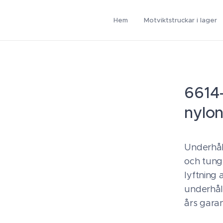
Hem
Motviktstruckar i lager
6614
nylo
Underhåll
och tung 
lyftning 
underhåll
års gara