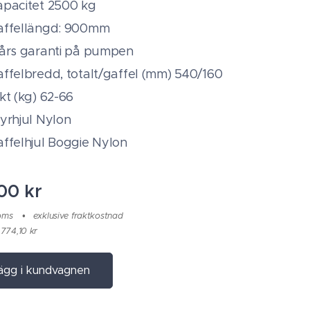
apacitet 2500 kg
affellängd: 900mm
 års garanti på pumpen
ffelbredd, totalt/gaffel (mm) 540/160
kt (kg) 62-66
yrhjul Nylon
ffelhjul Boggie Nylon
,00
kr
moms
exklusive fraktkostnad
 774,10 kr
ägg i kundvagnen