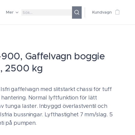
Mer
Kundvagn
-900, Gaffelvagn boggie
n, 2500 kg
sfri gaffelvagn med slitstarkt chassi för tuff
hantering. Normal lyftfunktion för lätt
av tunga laster. Inbyggd överlastventil och
sfria bussningar. Lyfthastighet 7 mm/slag. 5
nti på pumpen.