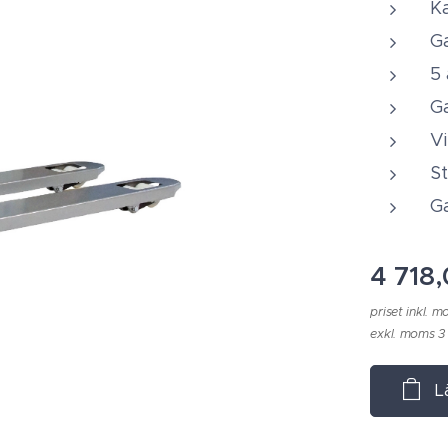
K
G
5
Ga
Vi
St
Ga
4 718
priset inkl. 
exkl. moms 3
L