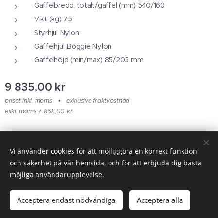
Gaffelbredd, totalt/gaffel (mm) 540/160
Vikt (kg) 75
Styrhjul Nylon
Gaffelhjul Boggie Nylon
Gaffelhöjd (min/max) 85/205 mm
9 835,00
kr
priset inkl. moms
exklusive fraktkostnad
exkl. moms 7 868,00 kr
© 2025 Alla rättigheter reserverade
Vi använder cookies för att möjliggöra en korrekt funktion
och säkerhet på vår hemsida, och för att erbjuda dig bästa
Cookies
möjliga användarupplevelse.
Lägg i kundvagnen
Acceptera endast nödvändiga
Acceptera alla