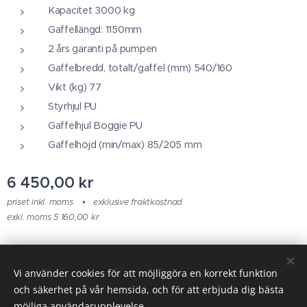
Kapacitet 3000 kg
Gaffellängd: 1150mm
2 års garanti på pumpen
Gaffelbredd, totalt/gaffel (mm) 540/160
Vikt (kg) 77
Styrhjul PU
Gaffelhjul Boggie PU
Gaffelhöjd (min/max) 85/205 mm
6 450,00
kr
priset inkl. moms
exklusive fraktkostnad
exkl. moms 5 160,00 kr
© 2025 Alla rättigheter reserverade
Vi använder cookies för att möjliggöra en korrekt funktion
och säkerhet på vår hemsida, och för att erbjuda dig bästa
Cookies
möjliga användarupplevelse.