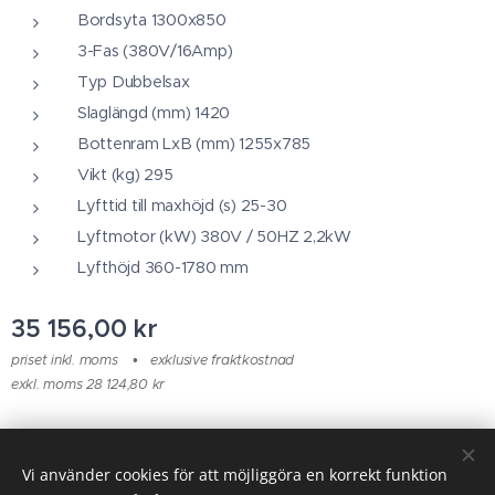
Bordsyta 1300x850
3-Fas (380V/16Amp)
Typ Dubbelsax
Slaglängd (mm) 1420
Bottenram LxB (mm) 1255x785
Vikt (kg) 295
Lyfttid till maxhöjd (s) 25-30
Lyftmotor (kW) 380V / 50HZ 2,2kW
Lyfthöjd 360-1780 mm
35 156,00
kr
priset inkl. moms
exklusive fraktkostnad
exkl. moms 28 124,80 kr
© 2025 Alla rättigheter reserverade
Vi använder cookies för att möjliggöra en korrekt funktion