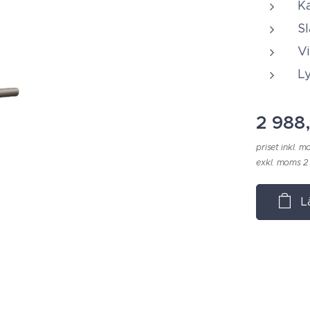
K
S
Vi
L
2 988
priset inkl. 
exkl. moms 2
L