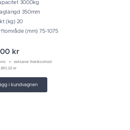
apacitet 3000kg
laglängd 350mm
kt (kg) 20
yftområde (mm) 75-1075
,00
kr
moms
exklusive fraktkostnad
 390,02 kr
ägg i kundvagnen