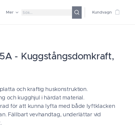
Mer
Kundvagn
5A - Kuggstångsdomkraft,
tplatta och kraftig huskonstruktion.
g och kugghjul i härdat material.
rad för att kunna lyfta med både lyftklacken
n. Fällbart vevhandtag, underlättar vid
.