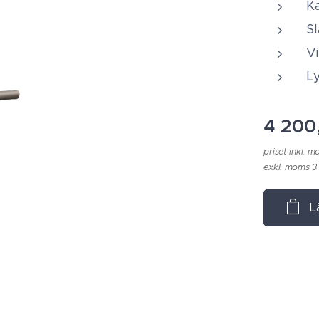
K
S
Vi
L
4 200
priset inkl. 
exkl. moms 3
L