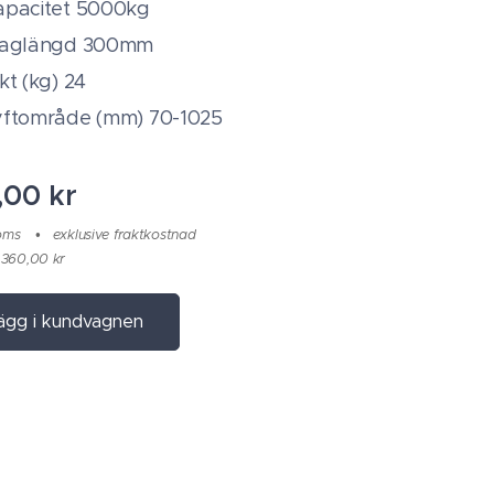
apacitet 5000kg
laglängd 300mm
kt (kg) 24
yftområde (mm) 70-1025
,00
kr
moms
exklusive fraktkostnad
 360,00 kr
ägg i kundvagnen