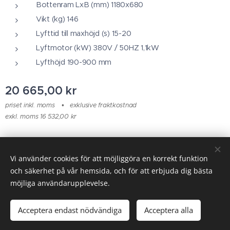
Bottenram LxB (mm) 1180x680
Vikt (kg) 146
Lyfttid till maxhöjd (s) 15-20
Lyftmotor (kW) 380V / 50HZ 1,1kW
Lyfthöjd 190-900 mm
20 665,00
kr
priset inkl. moms
exklusive fraktkostnad
exkl. moms 16 532,00 kr
© 2025 Alla rättigheter reserverade
Vi använder cookies för att möjliggöra en korrekt funktion
och säkerhet på vår hemsida, och för att erbjuda dig bästa
Cookies
möjliga användarupplevelse.
Lägg i kundvagnen
Acceptera endast nödvändiga
Acceptera alla