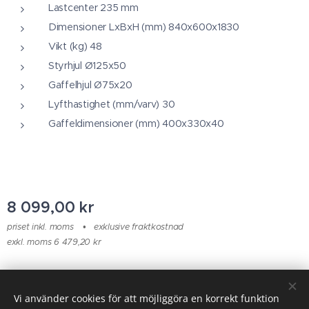
Lastcenter 235 mm
Dimensioner LxBxH (mm) 840x600x1830
Vikt (kg) 48
Styrhjul Ø125x50
Gaffelhjul Ø75x20
Lyfthastighet (mm/varv) 30
Gaffeldimensioner (mm) 400x330x40
8 099,00
kr
priset inkl. moms
exklusive fraktkostnad
exkl. moms 6 479,20 kr
© 2025 Alla rättigheter reserverade
Vi använder cookies för att möjliggöra en korrekt funktion