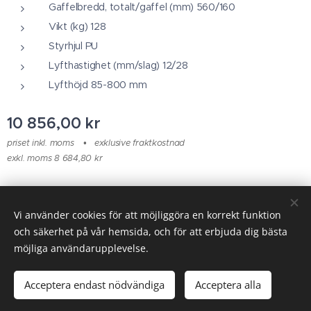
Gaffelbredd, totalt/gaffel (mm) 560/160
Vikt (kg) 128
Styrhjul PU
Lyfthastighet (mm/slag) 12/28
Lyfthöjd 85-800 mm
10 856,00
kr
priset inkl. moms
exklusive fraktkostnad
exkl. moms 8 684,80 kr
© 2025 Alla rättigheter reserverade
Vi använder cookies för att möjliggöra en korrekt funktion
och säkerhet på vår hemsida, och för att erbjuda dig bästa
Cookies
möjliga användarupplevelse.
Lägg i kundvagnen
Acceptera endast nödvändiga
Acceptera alla