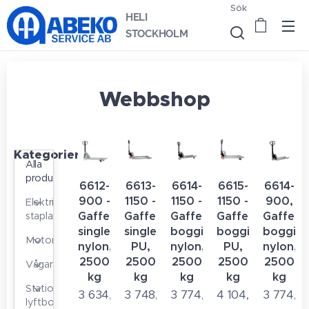
Sök
HELI
STOCKHOLM
Webbshop
Kategorier
Alla
produkter
6612-
6613-
6614-
6615-
6614-
900 -
1150 -
1150 -
1150 -
900,
Elektriska
Gaffelvagn
Gaffelvagn
Gaffelvagn
Gaffelvagn
Gaffelv
staplare
single
single
boggie
boggie
boggie
Motorlyftvagnar
nylon,
PU,
nylon,
PU,
nylon,
2500
2500
2500
2500
2500
Vågar
kg
kg
kg
kg
kg
Stationära
3 634,40
3 748,00
3 774,40
4 104,00
3 774,4
lyftbord