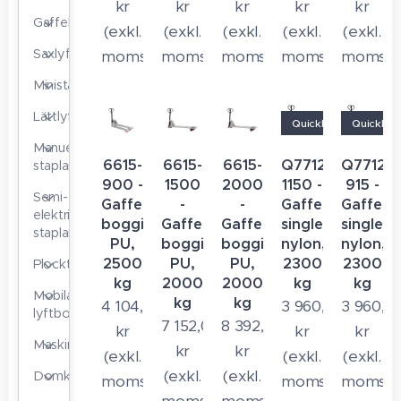
kr
kr
kr
kr
kr
Gaffellyftvagnar
(exkl.
(exkl.
(exkl.
(exkl.
(exkl.
Saxlyftare
moms)
moms)
moms)
moms)
moms)
Ministaplare
Lättlyftare
Quicklift
Quicklift
Manuella
6615-
6615-
6615-
Q7712-
Q7712-
staplare
900 -
1500
2000
1150 -
915 -
Semi-
Gaffelvagn
-
-
Gaffelvagn
Gaffelv
elektriska
boggie
Gaffelvagn
Gaffelvagn
single
single
staplare
PU,
boggie
boggie
nylon,
nylon,
2500
PU,
PU,
2300
2300
Plocktruckar
kg
2000
2000
kg
kg
Mobila
kg
kg
4 104,00
3 960,00
3 960,0
lyftbord
7 152,00
8 392,80
kr
kr
kr
Maskinskridskor
kr
kr
(exkl.
(exkl.
(exkl.
(exkl.
(exkl.
Domkrafter
moms)
moms)
moms)