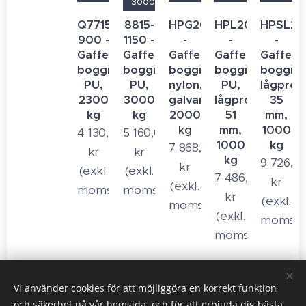
3000 kg
Q7715-
8815-
HPG20S
HPL20S
HPSL20
900 -
1150 -
-
-
-
Gaffelvagn
Gaffelvagn
Gaffelvagn
Gaffelvagn
Gaffelv
boggie
boggie
boggie
boggie
boggie,
PU,
PU,
nylon,
PU,
lågprofi
2300
3000
galvaniserad,
lågprofil
35
kg
kg
2000
51
mm,
kg
mm,
1000
4 130,40
5 160,00
1000
kg
7 868,00
kr
kr
kg
9 726,4
kr
(exkl.
(exkl.
7 486,40
kr
(exkl.
moms)
moms)
kr
(exkl.
moms)
(exkl.
moms)
moms)
Föregående
Nästa
Vi använder cookies för att möjliggöra en korrekt funktion
och säkerhet på vår hemsida, och för att erbjuda dig bästa