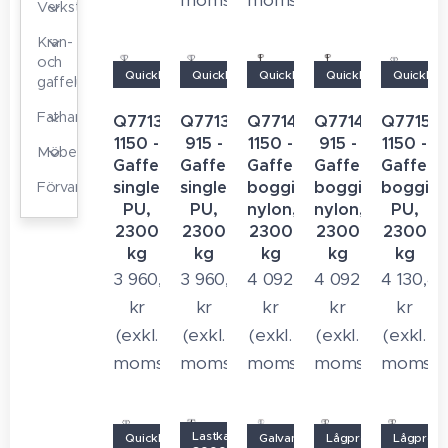
moms)
moms)
Verkstadskranar
Kran-
och
Quicklift
Quicklift
Quicklift
Quicklift
Quicklift
gaffelutrustning
Fathantering
Q7713-
Q7713-
Q7714-
Q7714-
Q7715-
1150 -
915 -
1150 -
915 -
1150 -
Möbelhanterare
Gaffelvagn
Gaffelvagn
Gaffelvagn
Gaffelvagn
Gaffelv
single
single
boggie
boggie
boggie
Förvaringsskåp
PU,
PU,
nylon,
nylon,
PU,
2300
2300
2300
2300
2300
kg
kg
kg
kg
kg
3 960,00
3 960,00
4 092,00
4 092,00
4 130,4
kr
kr
kr
kr
kr
(exkl.
(exkl.
(exkl.
(exkl.
(exkl.
moms)
moms)
moms)
moms)
moms)
Lastkapacitet:
Quicklift
Galvaniserad
Lågprofil
Lågprofil